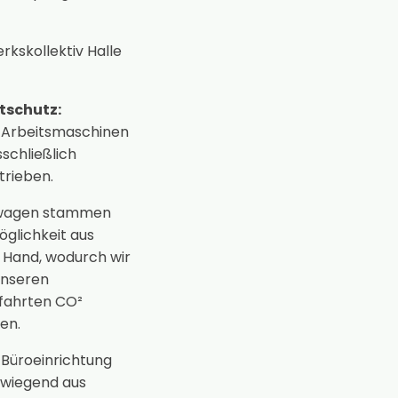
kskollektiv Halle
schutz:
 Arbeitsmaschinen
sschließlich
trieben.
wagen stammen
glichkeit aus
 Hand, wodurch wir
 unseren
fahrten CO²
en.
Büroeinrichtung
rwiegend aus