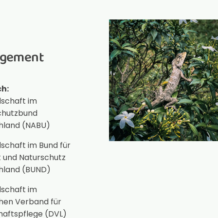
agement
ch:
dschaft im
chutzbund
hland (NABU)
dschaft im Bund für
 und Naturschutz
hland (BUND)
dschaft im
hen Verband für
haftspflege (DVL)