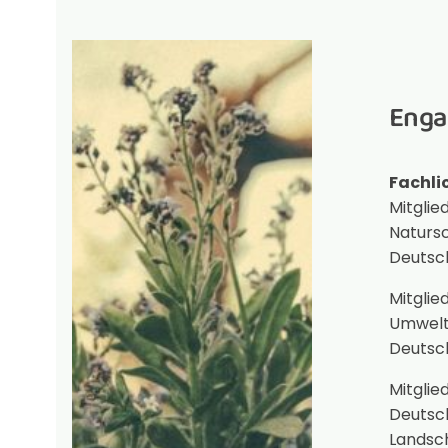
Eng
Fachli
Mitglie
Naturs
Deutsc
Mitglie
Umwelt
Deutsc
Mitglie
Deutsc
Landsc