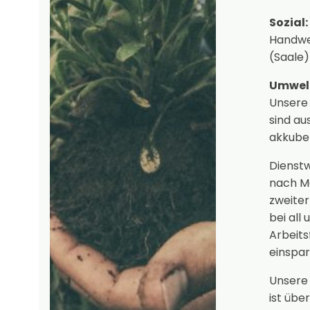
Sozial:
Handwer
(Saale)
Umwelt
Unsere
sind au
akkube
Dienst
nach Mö
zweiter
bei all
Arbeits
einspar
Unsere 
ist übe