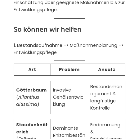
Einschätzung über geeignete Maßnahmen bis zur
Entwicklungspflege.
So können wir helfen
1. Bestandsaufnahme -> Maßnahmenplanung ->
Entwicklungspflege
Art
Problem
Ansatz
Bestandsman
Götterbaum
Invasive
agement &
(
Ailanthus
Gehölzentwic
langfristige
altissima
)
klung
Kontrolle
Staudenknöt
Eindämmung
Dominante
erich
&
Rhizombestän
(
Fallopia
Entwicklungsp